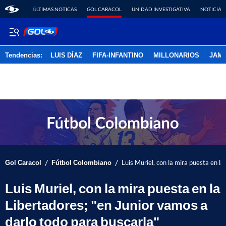
ÚLTIMAS NOTICAS
GOL CARACOL
UNIDAD INVESTIGATIVA
NOTICIAS
Tendencias:
LUIS DÍAZ
FIFA-INFANTINO
MILLONARIOS
JAM
PUBLICIDAD
/
/
Gol Caracol
Fútbol Colombiano
Luis Muriel, con la mira puesta en l
Luis Muriel, con la mira puesta en la
Libertadores; "en Junior vamos a
darlo todo para buscarla"