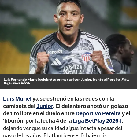
Luis Fernando Muriel celebró su primer gol con Junior, frente al Pereira
Foto:
X/@JuniorClubSA
Luis Muriel
ya se estrenó en las redes con la
camiseta del
Junior
. El delantero anotó un golazo
de tiro libre en el duelo entre
Deportivo Pereira
y el
'tiburón' por la fecha 4 de la
Liga BetPlay 2026-I
,
dejando ver que su calidad sigue intacta a pesar del
paso de los años. El atlanticense, fichaje más