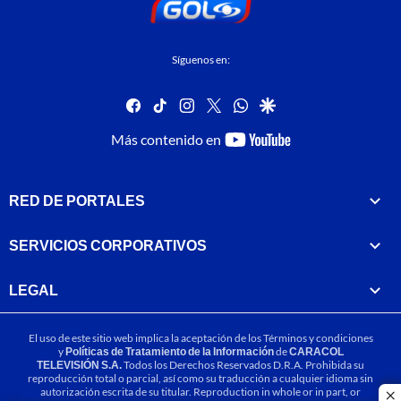
Síguenos en:
facebook
tiktok
instagram
twitter
whatsapp
google
youtube-
Más contenido en
footer
RED DE PORTALES
SERVICIOS CORPORATIVOS
LEGAL
El uso de este sitio web implica la aceptación de los
Términos y condiciones
y
Políticas de Tratamiento de la Información
de
CARACOL
TELEVISIÓN S.A.
Todos los Derechos Reservados D.R.A. Prohibida su
reproducción total o parcial, así como su traducción a cualquier idioma sin
autorización escrita de su titular. Reproduction in whole or in part, or