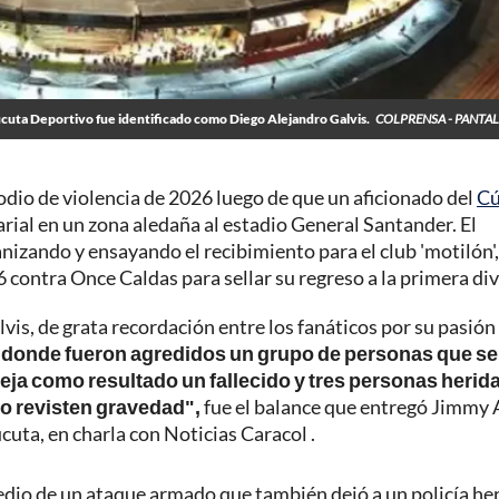
úcuta Deportivo fue identificado como Diego Alejandro Galvis.
COLPRENSA - PANTA
odio de violencia de 2026 luego de que un aficionado del
Cú
arial en un zona aledaña al estadio General Santander. El
nizando y ensayando el recibimiento para el club 'motilón'
6 contra Once Caldas para sellar su regreso a la primera div
is, de grata recordación entre los fanáticos por su pasión 
 donde fueron agredidos un grupo de personas que se
eja como resultado un fallecido y tres personas herid
no revisten gravedad",
fue el balance que entregó Jimmy 
uta, en charla con Noticias Caracol .
dio de un ataque armado que también dejó a un policía her