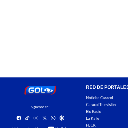
RED DE PORTALE
Noticias Caracol
Caracol Televisión
Síguenos en:
Blu Radio
facebook
tiktok
instagram
twitter
whatsapp
google
La Kalle
HJCK