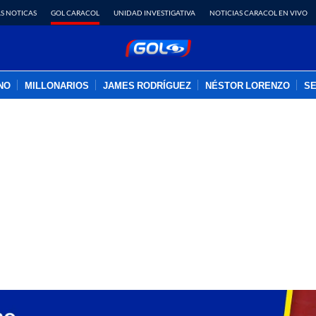
S NOTICAS
GOL CARACOL
UNIDAD INVESTIGATIVA
NOTICIAS CARACOL EN VIVO
INO
MILLONARIOS
JAMES RODRÍGUEZ
NÉSTOR LORENZO
SE
PUBLICIDAD