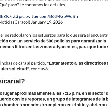
Qué pasó? Le contamos los detalles.
qNEZK7rZ3
pic.twitter.com/B6tMGbWuBn
NoticiasCaracol)
January 19, 2026
der se redoblaron los esfuerzos para lo que será el encuent
ón con un servicio de 500 policías para garantizar la
nemos filtros en las zonas adyacentes, para que todo 
inchas de cara al partido.
"Estar atento a las directrices 
uier solicitud"
, concluyó.
icarial?
o lugar aproximadamente a las 7:15 p. m. en el sector d
uerdo con los reportes, un grupo de integrantes de la 
o hombres armados irrumpieron en el sitio y abrieron