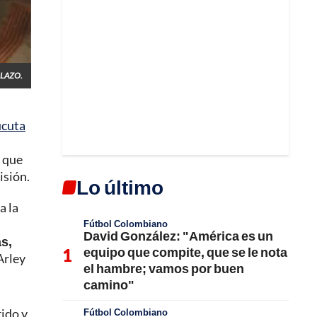
LLAZO.
cuta
, que
isión.
Lo último
a la
Fútbol Colombiano
David González: "América es un
as,
equipo que compite, que se le nota
Arley
el hambre; vamos por buen
camino"
ido y
Fútbol Colombiano