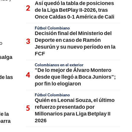
Así quedó la tabla de posiciones
de la Liga BetPlay II-2026, tras
Once Caldas 0-1 América de Cali
Fútbol Colombiano
Decisión final del Ministerio del
Deporte en caso de Ramón
ro
Jesurún y su nuevo período en la
FCF
salga
Colombianos en el exterior
"De lo mejor de Álvaro Montero
desde que llegó a Boca Juniors";
de las
por fin lo elogiaron
Fútbol Colombiano
Quién es Leonai Souza, el último
refuerzo presentado por
Millonarios para Liga Betplay II
e la
2026
barra