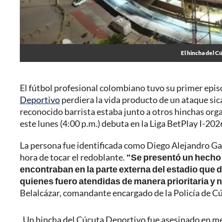
El hincha del C
El fútbol profesional colombiano tuvo su primer epis
Deportivo
perdiera la vida producto de un ataque sic
reconocido barrista estaba junto a otros hinchas orga
este lunes (4:00 p.m.) debuta en la Liga BetPlay I-202
La persona fue identificada como Diego Alejandro Galv
hora de tocar el redoblante.
"Se presentó un hecho
encontraban en la parte externa del estadio que d
quienes fuero atendidas de manera prioritaria y 
Belalcázar, comandante encargado de la Policía de Cúc
Un hincha del Cúcuta Deportivo fue asesinado en me