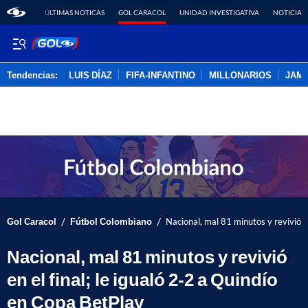
ÚLTIMAS NOTICAS
GOL CARACOL
UNIDAD INVESTIGATIVA
NOTICIAS
Tendencias:
LUIS DÍAZ
FIFA-INFANTINO
MILLONARIOS
JAM
PUBLICIDAD
/
/
Gol Caracol
Fútbol Colombiano
Nacional, mal 81 minutos y revivió en
Nacional, mal 81 minutos y revivió
en el final; le igualó 2-2 a Quindío
en Copa BetPlay