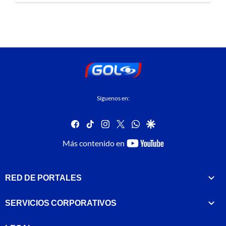
Síguenos en:
facebook
tiktok
instagram
twitter
whatsapp
google
youtube-
Más contenido en
footer
RED DE PORTALES
SERVICIOS CORPORATIVOS