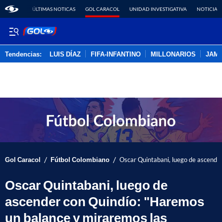
ÚLTIMAS NOTICAS
GOL CARACOL
UNIDAD INVESTIGATIVA
NOTICIAS
Tendencias:
LUIS DÍAZ
FIFA-INFANTINO
MILLONARIOS
JAM
PUBLICIDAD
/
/
Gol Caracol
Fútbol Colombiano
Oscar Quintabani, luego de ascende
Oscar Quintabani, luego de
ascender con Quindío: "Haremos
un balance y miraremos las