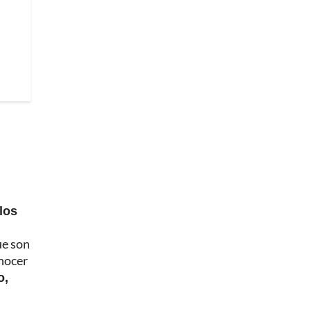
los
ue son
onocer
o,