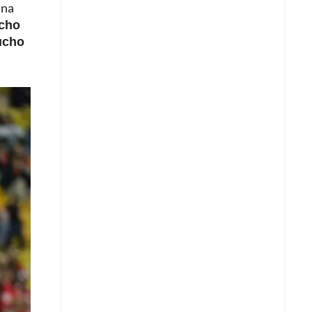
una
ucho
mucho