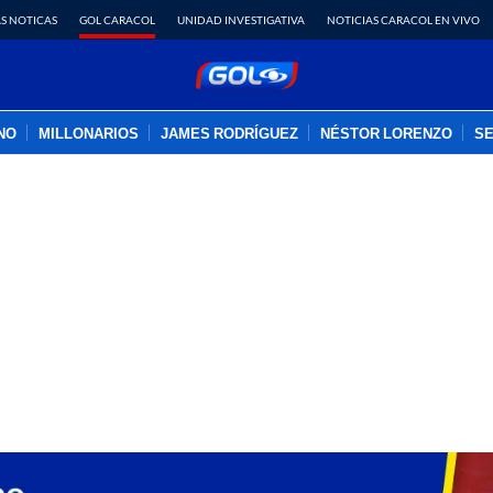
S NOTICAS
GOL CARACOL
UNIDAD INVESTIGATIVA
NOTICIAS CARACOL EN VIVO
INO
MILLONARIOS
JAMES RODRÍGUEZ
NÉSTOR LORENZO
SE
PUBLICIDAD