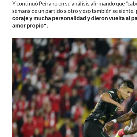
Y continuó Peirano en su análisis afirmando que "ca
semana de un partido a otro y eso también se siente,
coraje y mucha personalidad y dieron vuelta al 
amor propio".