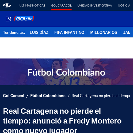
ÚLTIMAS NOTICAS
GOL CARACOL
UNIDAD INVESTIGATIVA
NOTICIAS
Tendencias:
LUIS DÍAZ
FIFA-INFANTINO
MILLONARIOS
JAM
PUBLICIDAD
/
/
Gol Caracol
Fútbol Colombiano
Real Cartagena no pierde el tiempo
Real Cartagena no pierde el
tiempo: anunció a Fredy Montero
como nuevo jugador