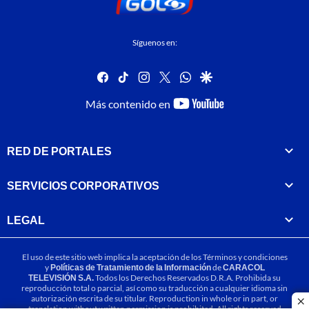
Síguenos en:
facebook
tiktok
instagram
twitter
whatsapp
google
youtube-
Más contenido en
footer
RED DE PORTALES
SERVICIOS CORPORATIVOS
LEGAL
El uso de este sitio web implica la aceptación de los
Términos y condiciones
y
Políticas de Tratamiento de la Información
de
CARACOL
TELEVISIÓN S.A.
Todos los Derechos Reservados D.R.A. Prohibida su
reproducción total o parcial, así como su traducción a cualquier idioma sin
autorización escrita de su titular. Reproduction in whole or in part, or
cl
translation without written permission is prohibited. All rights reserved