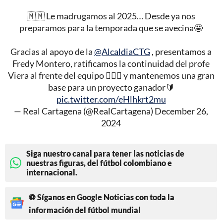
🇲🇲 Le madrugamos al 2025… Desde ya nos
preparamos para la temporada que se avecina🤩
Gracias al apoyo de la
@AlcaldiaCTG
, presentamos a
Fredy Montero, ratificamos la continuidad del profe
Viera al frente del equipo 🦸🏻‍♂️ y mantenemos una gran
base para un proyecto ganador🔰
pic.twitter.com/eHlhkrt2mu
— Real Cartagena (@RealCartagena)
December 26,
2024
Siga nuestro canal para tener las noticias de
nuestras figuras, del fútbol colombiano e
internacional.
⚽ Síganos en Google Noticias con toda la
información del fútbol mundial