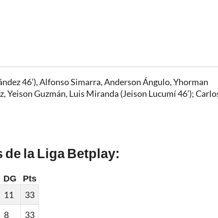
ández 46’), Alfonso Simarra, Anderson Ángulo, Yhorman
ez, Yeison Guzmán, Luis Miranda (Jeison Lucumí 46’); Carlo
 de la Liga Betplay:
DG
Pts
11
33
8
33