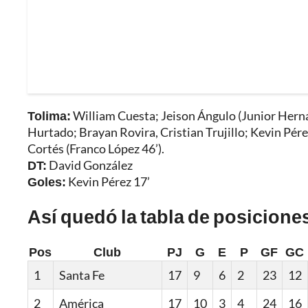
Tolima:
William Cuesta; Jeison Ángulo (Junior Hern
Hurtado; Brayan Rovira, Cristian Trujillo; Kevin Pér
Cortés (Franco López 46’).
DT:
David González
Goles:
Kevin Pérez 17’
Así quedó la tabla de posiciones
Pos
Club
PJ
G
E
P
GF
GC
1
Santa Fe
17
9
6
2
23
12
2
América
17
10
3
4
24
16