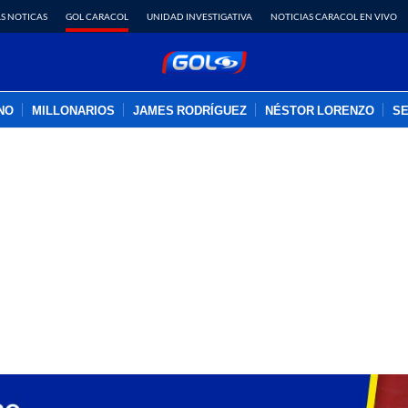
S NOTICAS
GOL CARACOL
UNIDAD INVESTIGATIVA
NOTICIAS CARACOL EN VIVO
INO
MILLONARIOS
JAMES RODRÍGUEZ
NÉSTOR LORENZO
SE
PUBLICIDAD