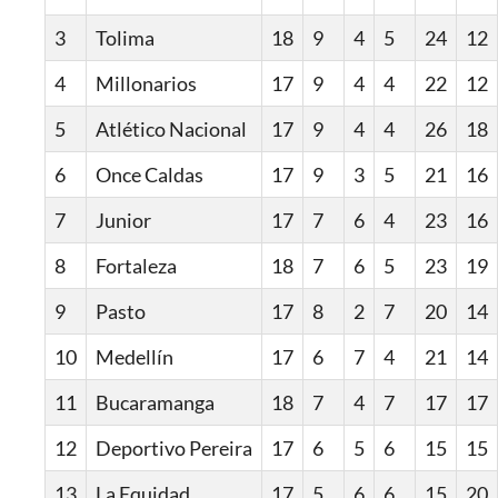
3
Tolima
18
9
4
5
24
12
4
Millonarios
17
9
4
4
22
12
5
Atlético Nacional
17
9
4
4
26
18
6
Once Caldas
17
9
3
5
21
16
7
Junior
17
7
6
4
23
16
8
Fortaleza
18
7
6
5
23
19
9
Pasto
17
8
2
7
20
14
10
Medellín
17
6
7
4
21
14
11
Bucaramanga
18
7
4
7
17
17
12
Deportivo Pereira
17
6
5
6
15
15
13
La Equidad
17
5
6
6
15
20