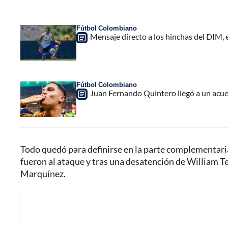
Fútbol Colombiano
Mensaje directo a los hinchas del DIM,
Fútbol Colombiano
Juan Fernando Quintero llegó a un acuer
Todo quedó para definirse en la parte complementaria
fueron al ataque y tras una desatención de William Te
Marquínez.