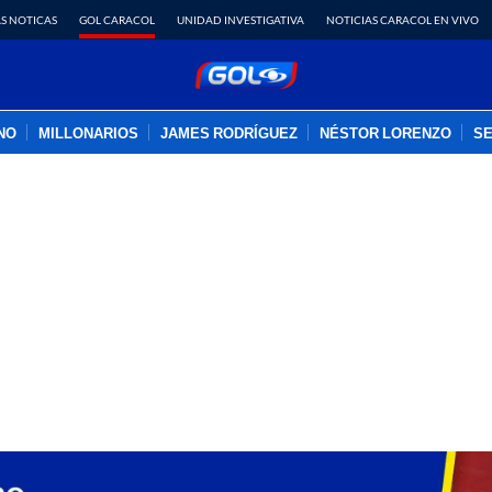
S NOTICAS
GOL CARACOL
UNIDAD INVESTIGATIVA
NOTICIAS CARACOL EN VIVO
INO
MILLONARIOS
JAMES RODRÍGUEZ
NÉSTOR LORENZO
SE
PUBLICIDAD