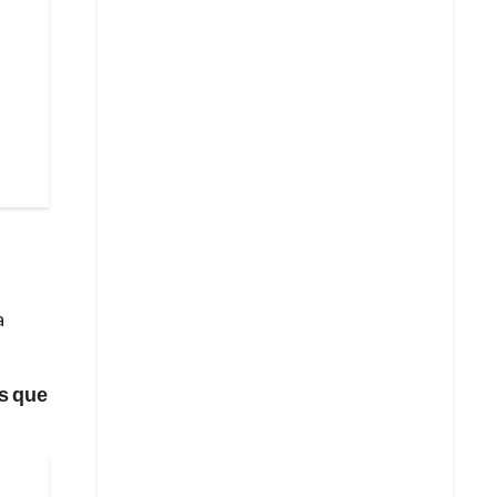
a
s que