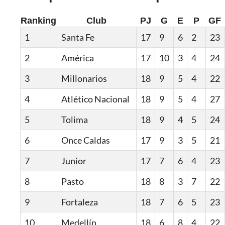
Ranking
Club
PJ
G
E
P
GF
1
Santa Fe
17
9
6
2
23
2
América
17
10
3
4
24
3
Millonarios
18
9
5
4
22
4
Atlético Nacional
18
9
5
4
27
5
Tolima
18
9
4
5
24
6
Once Caldas
17
9
3
5
21
7
Junior
17
7
6
4
23
8
Pasto
18
8
3
7
22
9
Fortaleza
18
7
6
5
23
10
Medellín
18
6
8
4
22