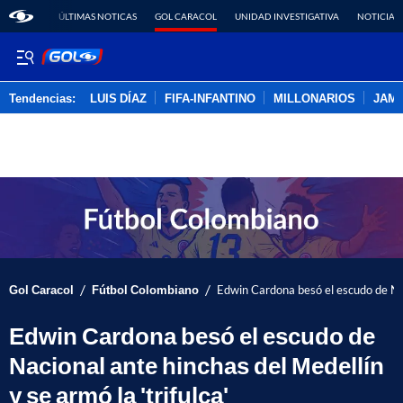
ÚLTIMAS NOTICAS
GOL CARACOL
UNIDAD INVESTIGATIVA
NOTICIAS
Tendencias:
LUIS DÍAZ
FIFA-INFANTINO
MILLONARIOS
JAM
PUBLICIDAD
/
/
Gol Caracol
Fútbol Colombiano
Edwin Cardona besó el escudo de Naci
Edwin Cardona besó el escudo de
Nacional ante hinchas del Medellín
y se armó la 'trifulca'