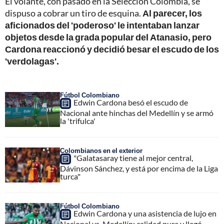
El volante, con pasado en la Selección Colombia, se
dispuso a cobrar un tiro de esquina.
Al parecer, los
aficionados del 'poderoso' le intentaban lanzar
objetos desde la grada popular del Atanasio, pero
Cardona reaccionó y decidió besar el escudo de los
'verdolagas'.
Fútbol Colombiano
Edwin Cardona besó el escudo de
Nacional ante hinchas del Medellín y se armó
la 'trifulca'
Colombianos en el exterior
"Galatasaray tiene al mejor central,
Dávinson Sánchez, y está por encima de la Liga
turca"
Fútbol Colombiano
Edwin Cardona y una asistencia de lujo en
Nacional vs. Medellín: calidad pura y llegó