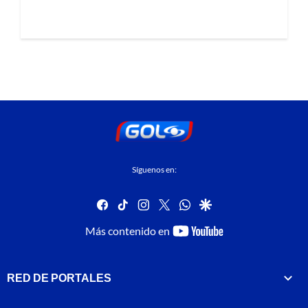
Síguenos en:
facebook
tiktok
instagram
twitter
whatsapp
google
youtube-
Más contenido en
footer
RED DE PORTALES