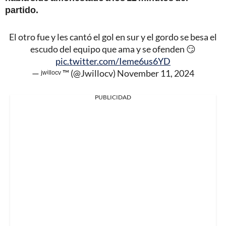
partido.
El otro fue y les cantó el gol en sur y el gordo se besa el
escudo del equipo que ama y se ofenden 😏
pic.twitter.com/Ieme6us6YD
— ʲʷⁱˡˡᵒᶜᵛ ™️ (@Jwillocv)
November 11, 2024
PUBLICIDAD