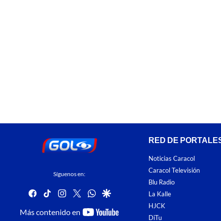
RED DE PORTALE
Noticias Caracol
Caracol Televisión
Síguenos en:
Blu Radio
facebook
tiktok
instagram
twitter
whatsapp
google
La Kalle
HJCK
youtube-
Más contenido en
DiTu
footer