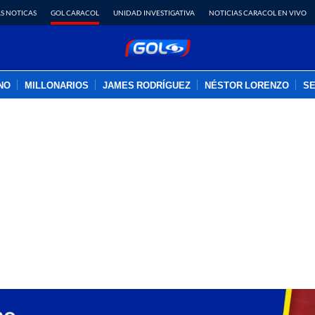
S NOTICAS
GOL CARACOL
UNIDAD INVESTIGATIVA
NOTICIAS CARACOL EN VIVO
INO
MILLONARIOS
JAMES RODRÍGUEZ
NÉSTOR LORENZO
SE
PUBLICIDAD