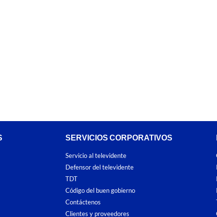
S
SERVICIOS CORPORATIVOS
Servicio al televidente
Defensor del televidente
TDT
Código del buen gobierno
Contáctenos
Clientes y proveedores