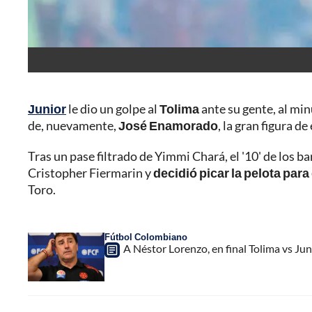
Junior
le dio un golpe al
Tolima
ante su gente, al min
de, nuevamente,
José Enamorado
, la gran figura d
Tras un pase filtrado de Yimmi Chará, el '10' de los 
Cristopher Fiermarin y
decidió picar la pelota para
Toro.
Fútbol Colombiano
A Néstor Lorenzo, en final Tolima vs Jun