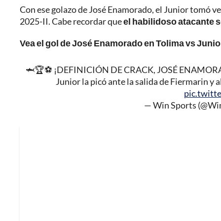
Con ese golazo de José Enamorado, el Junior tomó venta
2025-II. Cabe recordar que
el habilidoso atacante s
Vea el gol de José Enamorado en Tolima vs Junior,
🦈🏆⚽ ¡DEFINICIÓN DE CRACK, JOSÉ ENAMO
Junior la picó ante la salida de Fiermarin y
pic.twit
— Win Sports (@Wi