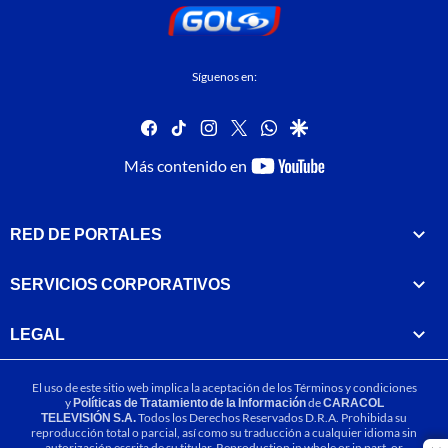
Síguenos en:
facebook
tiktok
instagram
twitter
whatsapp
google
youtube-
Más contenido en
footer
RED DE PORTALES
SERVICIOS CORPORATIVOS
LEGAL
El uso de este sitio web implica la aceptación de los
Términos y condiciones
y
Políticas de Tratamiento de la Información
de
CARACOL
TELEVISIÓN S.A.
Todos los Derechos Reservados D.R.A. Prohibida su
reproducción total o parcial, así como su traducción a cualquier idioma sin
autorización escrita de su titular. Reproduction in whole or in part, or