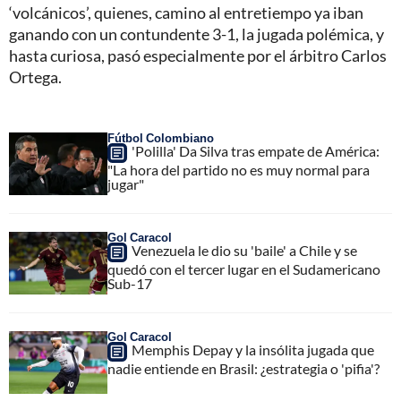
‘volcánicos’, quienes, camino al entretiempo ya iban
ganando con un contundente 3-1, la jugada polémica, y
hasta curiosa, pasó especialmente por el árbitro Carlos
Ortega.
Fútbol Colombiano
'Polilla' Da Silva tras empate de América:
"La hora del partido no es muy normal para
jugar"
Gol Caracol
Venezuela le dio su 'baile' a Chile y se
quedó con el tercer lugar en el Sudamericano
Sub-17
Gol Caracol
Memphis Depay y la insólita jugada que
nadie entiende en Brasil: ¿estrategia o 'pifia'?