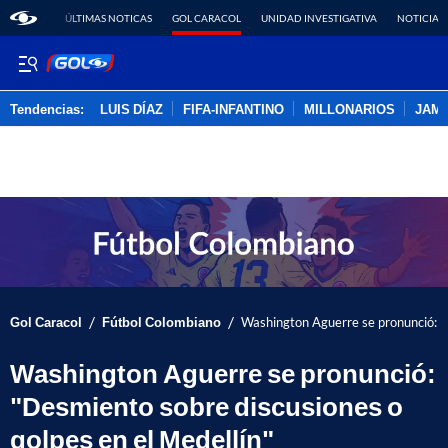
ÚLTIMAS NOTICAS
GOL CARACOL
UNIDAD INVESTIGATIVA
NOTICIAS
Tendencias:
LUIS DÍAZ
FIFA-INFANTINO
MILLONARIOS
JAM
PUBLICIDAD
/
/
Gol Caracol
Fútbol Colombiano
Washington Aguerre se pronunció: "D
Washington Aguerre se pronunció:
"Desmiento sobre discusiones o
golpes en el Medellín"