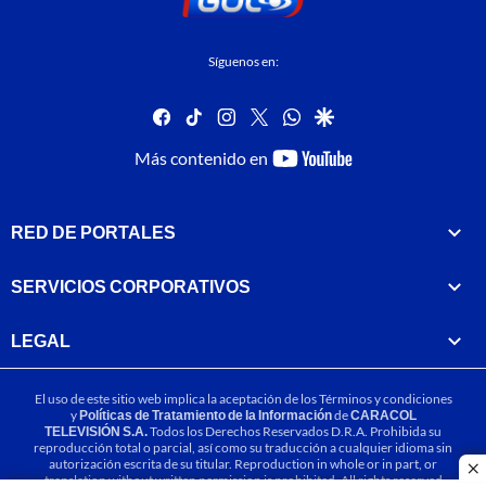
Síguenos en:
facebook
tiktok
instagram
twitter
whatsapp
google
youtube-
Más contenido en
footer
RED DE PORTALES
SERVICIOS CORPORATIVOS
LEGAL
El uso de este sitio web implica la aceptación de los
Términos y condiciones
y
Políticas de Tratamiento de la Información
de
CARACOL
TELEVISIÓN S.A.
Todos los Derechos Reservados D.R.A. Prohibida su
reproducción total o parcial, así como su traducción a cualquier idioma sin
autorización escrita de su titular. Reproduction in whole or in part, or
cl
translation without written permission is prohibited. All rights reserved