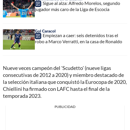
Sigue al alza: Alfredo Morelos, segundo
jugador más caro de la Liga de Escocia
Gol Caracol
Empiezan a caer: seis detenidos tras el
robo a Marco Verratti, en la casa de Ronaldo
Nueve veces campeón del 'Scudetto' (nueve ligas
consecutivas de 2012 a 2020) y miembro destacado de
la selección italiana que conquistó la Eurocopa de 2020,
Chiellini ha firmado con LAFC hasta el final de la
temporada 2023.
PUBLICIDAD