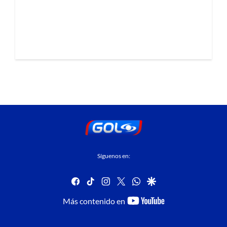
Síguenos en:
facebook
tiktok
instagram
twitter
whatsapp
google
youtube-
Más contenido en
footer