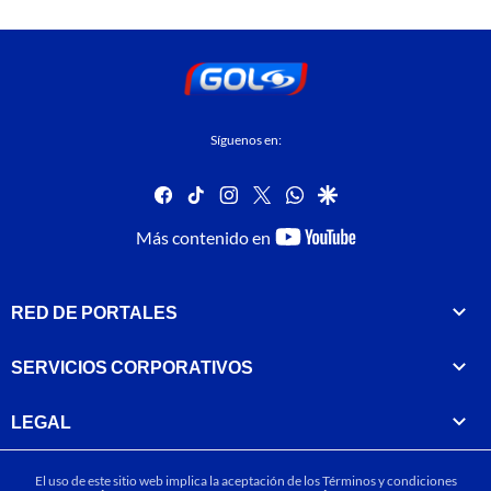
Síguenos en:
facebook
tiktok
instagram
twitter
whatsapp
google
youtube-
Más contenido en
footer
RED DE PORTALES
SERVICIOS CORPORATIVOS
LEGAL
El uso de este sitio web implica la aceptación de los
Términos y condiciones