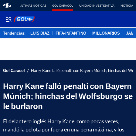
ÚLTIMAS NOTICAS
GOL CARACOL
UNIDAD INVESTIGATIVA
NOTICIAS
Tendencias:
LUIS DÍAZ
FIFA-INFANTINO
MILLONARIOS
JAM
PUBLICIDAD
/
Gol Caracol
Harry Kane falló penalti con Bayern Múnich; hinchas del Wolf
Harry Kane falló penalti con Bayern
Múnich; hinchas del Wolfsburgo se
le burlaron
El delantero inglés Harry Kane, como pocas veces,
mandó la pelota por fuera en una pena máxima, y los