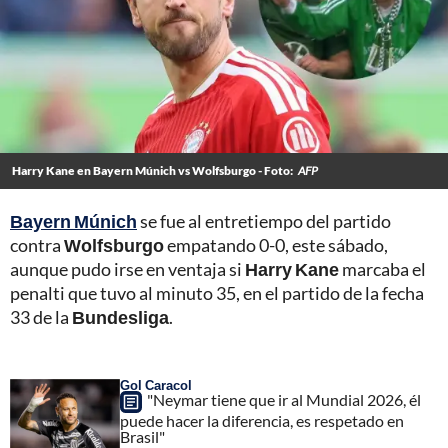
Harry Kane en Bayern Múnich vs Wolfsburgo - Foto:
AFP
Bayern Múnich
se fue al entretiempo del partido
contra
Wolfsburgo
empatando 0-0, este sábado,
aunque pudo irse en ventaja si
Harry Kane
marcaba el
penalti que tuvo al minuto 35, en el partido de la fecha
33 de la
Bundesliga
.
Gol Caracol
"Neymar tiene que ir al Mundial 2026, él
puede hacer la diferencia, es respetado en
Brasil"