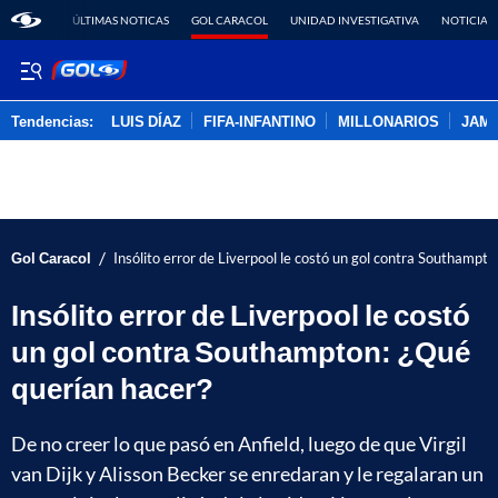
ÚLTIMAS NOTICAS
GOL CARACOL
UNIDAD INVESTIGATIVA
NOTICIAS
Tendencias:
LUIS DÍAZ
FIFA-INFANTINO
MILLONARIOS
JAM
PUBLICIDAD
/
Gol Caracol
Insólito error de Liverpool le costó un gol contra Southampt
Insólito error de Liverpool le costó
un gol contra Southampton: ¿Qué
querían hacer?
De no creer lo que pasó en Anfield, luego de que Virgil
van Dijk y Alisson Becker se enredaran y le regalaran un