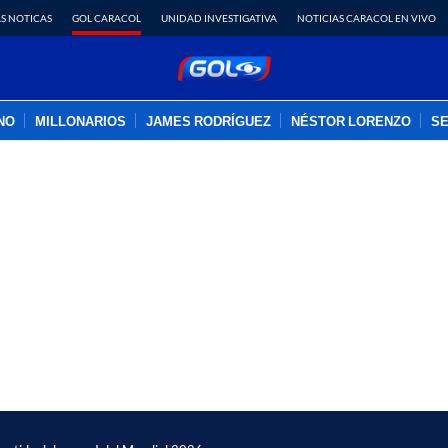
S NOTICAS
GOL CARACOL
UNIDAD INVESTIGATIVA
NOTICIAS CARACOL EN VIVO
INO
MILLONARIOS
JAMES RODRÍGUEZ
NÉSTOR LORENZO
SE
PUBLICIDAD