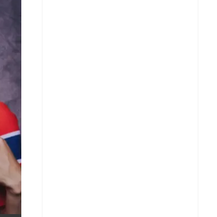
X
Whatsapp