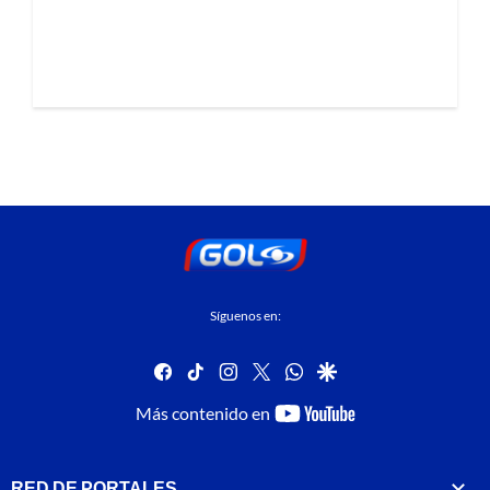
Síguenos en:
facebook
tiktok
instagram
twitter
whatsapp
google
youtube-
Más contenido en
footer
RED DE PORTALES