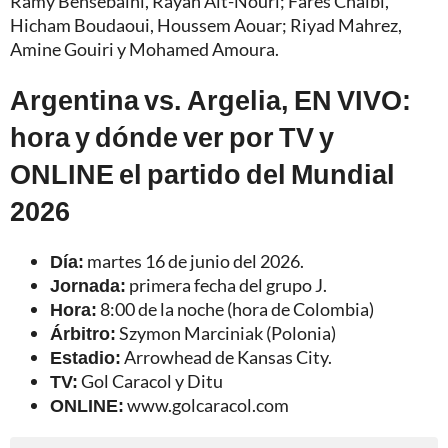
Ramy Bensebaini, Rayan Aït-Nouri; Farés Chaibi,
Hicham Boudaoui, Houssem Aouar; Riyad Mahrez,
Amine Gouiri y Mohamed Amoura.
Argentina vs. Argelia, EN VIVO:
hora y dónde ver por TV y
ONLINE el partido del Mundial
2026
Día:
martes 16 de junio del 2026.
Jornada:
primera fecha del grupo J.
Hora:
8:00 de la noche (hora de Colombia)
Árbitro:
Szymon Marciniak (Polonia)
Estadio:
Arrowhead de Kansas City.
TV:
Gol Caracol y Ditu
ONLINE:
www.golcaracol.com