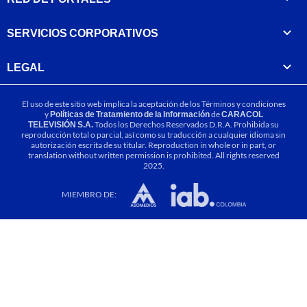
SERVICIOS CORPORATIVOS
LEGAL
El uso de este sitio web implica la aceptación de los
Términos y condiciones
y
Políticas de Tratamiento de la Información
de
CARACOL
TELEVISIÓN S.A.
Todos los Derechos Reservados D.R.A. Prohibida su
reproducción total o parcial, así como su traducción a cualquier idioma sin
autorización escrita de su titular. Reproduction in whole or in part, or
translation without written permission is prohibited. All rights reserved
2025.
MIEMBRO DE: