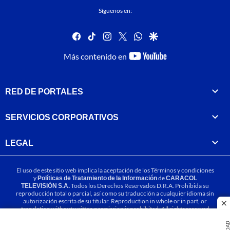
Síguenos en:
facebook
tiktok
instagram
twitter
whatsapp
google
youtube-
Más contenido en
footer
RED DE PORTALES
SERVICIOS CORPORATIVOS
LEGAL
El uso de este sitio web implica la aceptación de los
Términos y condiciones
y
Políticas de Tratamiento de la Información
de
CARACOL
TELEVISIÓN S.A.
Todos los Derechos Reservados D.R.A. Prohibida su
reproducción total o parcial, así como su traducción a cualquier idioma sin
autorización escrita de su titular. Reproduction in whole or in part, or
cl
translation without written permission is prohibited. All rights reserved
2025.