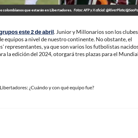
los colombianos que estarán en Libertadores.
Fotos: AFP y X oficial: @RiverPlate/@SaoP
 grupos este 2 de abril
. Junior y Millonarios son los clubes
 equipos a nivel de nuestro continente. No obstante, el
os' representantes, ya que son varios los futbolistas nacido
ra la edición del 2024, otorgará tres plazas para el Mundia
Libertadores: ¿Cuándo y con qué equipo fue?