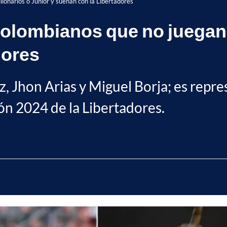
lonarios o Junior y sueñan con la Libertadores
olombianos que no juegan 
dores
Jhon Arias y Miguel Borja; es repres
ón 2024 de la Libertadores.