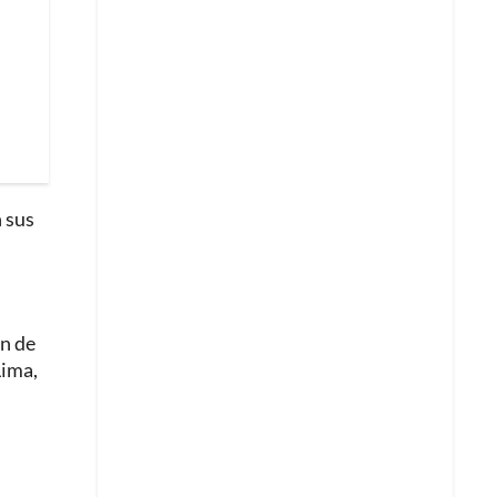
 sus
ón de
Lima,