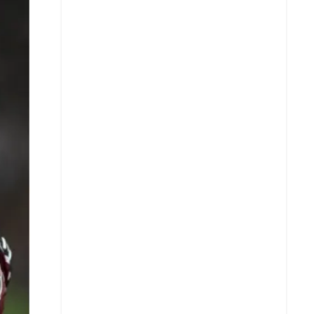
X
Whatsapp