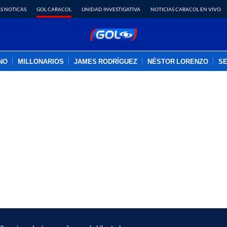
S NOTICAS
GOL CARACOL
UNIDAD INVESTIGATIVA
NOTICIAS CARACOL EN VIVO
INO
MILLONARIOS
JAMES RODRÍGUEZ
NÉSTOR LORENZO
SE
PUBLICIDAD