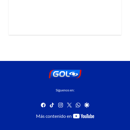
Síguenos en:
facebook
tiktok
instagram
twitter
whatsapp
google
youtube-
Más contenido en
footer