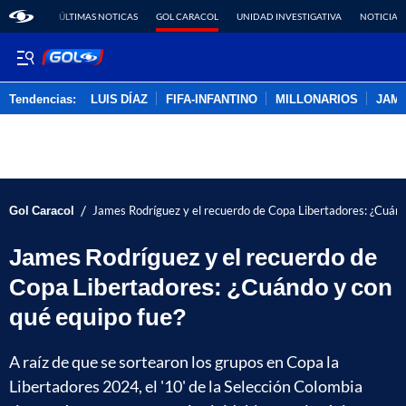
ÚLTIMAS NOTICAS
GOL CARACOL
UNIDAD INVESTIGATIVA
NOTICIAS
Tendencias:
LUIS DÍAZ
FIFA-INFANTINO
MILLONARIOS
JAM
PUBLICIDAD
/
Gol Caracol
James Rodríguez y el recuerdo de Copa Libertadores: ¿Cuánd
James Rodríguez y el recuerdo de
Copa Libertadores: ¿Cuándo y con
qué equipo fue?
A raíz de que se sortearon los grupos en Copa la
Libertadores 2024, el '10' de la Selección Colombia