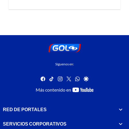
Síguenos en:
facebook
tiktok
instagram
twitter
whatsapp
google
youtube-
Más contenido en
footer
RED DE PORTALES
SERVICIOS CORPORATIVOS