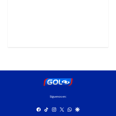
Síguenos en:
facebook
tiktok
instagram
twitter
whatsapp
google