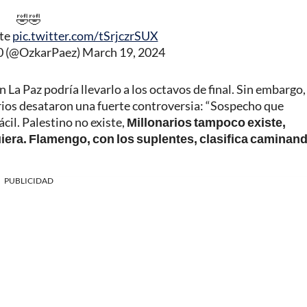
🤣🤣
ste
pic.twitter.com/tSrjczrSUX
0 (@OzkarPaez)
March 19, 2024
en La Paz podría llevarlo a los octavos de final. Sin embargo,
rios desataron una fuerte controversia: “Sospecho que
cil. Palestino no existe,
Millonarios tampoco existe,
iera. Flamengo, con los suplentes, clasifica caminan
PUBLICIDAD