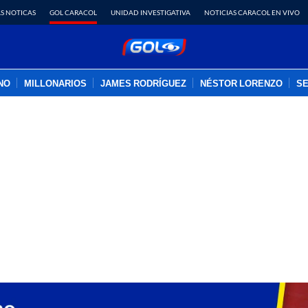
S NOTICAS
GOL CARACOL
UNIDAD INVESTIGATIVA
NOTICIAS CARACOL EN VIVO
INO
MILLONARIOS
JAMES RODRÍGUEZ
NÉSTOR LORENZO
SE
PUBLICIDAD