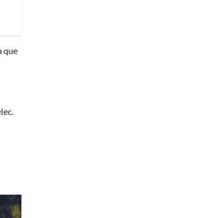
a que
lec.