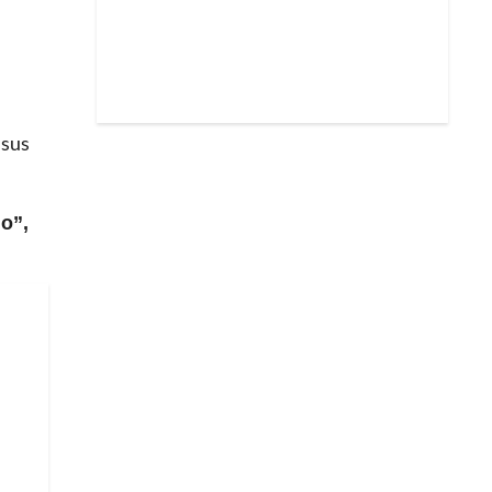
 sus
do”,