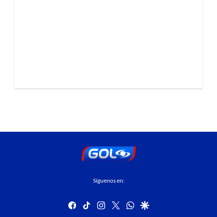
Síguenos en:
facebook
tiktok
instagram
twitter
whatsapp
google