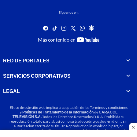
Síguenos en:
facebook
tiktok
instagram
twitter
whatsapp
google
youtube-
Más contenido en
footer
RED DE PORTALES
SERVICIOS CORPORATIVOS
LEGAL
El uso de este sitio web implica la aceptación de los
Términos y condiciones
y
Políticas de Tratamiento de la Información
de
CARACOL
TELEVISIÓN S.A.
Todos los Derechos Reservados D.R.A. Prohibida su
reproducción total o parcial, así como su traducción a cualquier idioma sin
autorización escrita de su titular. Reproduction in whole or in part, or
cl
translation without written permission is prohibited. All rights reserved
2025.