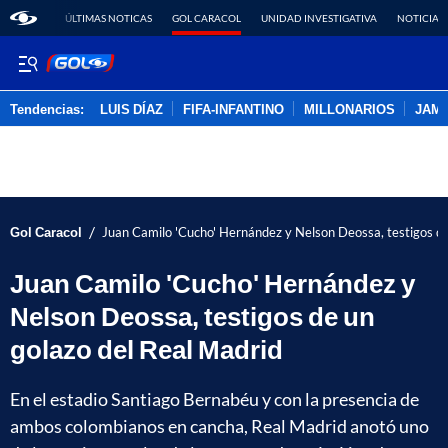
ÚLTIMAS NOTICAS
GOL CARACOL
UNIDAD INVESTIGATIVA
NOTICIAS
Tendencias:
LUIS DÍAZ
FIFA-INFANTINO
MILLONARIOS
JAM
PUBLICIDAD
/
Gol Caracol
Juan Camilo 'Cucho' Hernández y Nelson Deossa, testigos de
Juan Camilo 'Cucho' Hernández y
Nelson Deossa, testigos de un
golazo del Real Madrid
En el estadio Santiago Bernabéu y con la presencia de
ambos colombianos en cancha, Real Madrid anotó uno