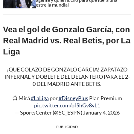
estrella mundial
Vea el gol de Gonzalo García, con
Real Madrid vs. Real Betis, por La
Liga
¡QUE GOLAZO DE GONZALO GARCÍA! ZAPATAZO
INFERNAL Y DOBLETE DEL DELANTERO PARA EL 2-
0 DEL MADRID ANTE BETIS.
📺 Mirá
#LaLiga
por
#DisneyPlus
Plan Premium
pic.twitter.com/of5hGv8yL1
— SportsCenter (@SC_ESPN)
January 4, 2026
PUBLICIDAD