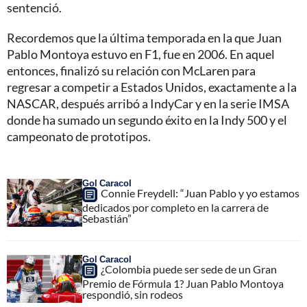
sentenció.
Recordemos que la última temporada en la que Juan
Pablo Montoya estuvo en F1, fue en 2006. En aquel
entonces, finalizó su relación con McLaren para
regresar a competir a Estados Unidos, exactamente a la
NASCAR, después arribó a IndyCar y en la serie IMSA
donde ha sumado un segundo éxito en la Indy 500 y el
campeonato de prototipos.
Gol Caracol
Connie Freydell: “Juan Pablo y yo estamos
dedicados por completo en la carrera de
Sebastián”
Gol Caracol
¿Colombia puede ser sede de un Gran
Premio de Fórmula 1? Juan Pablo Montoya
respondió, sin rodeos