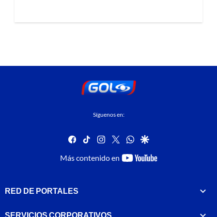
Síguenos en:
facebook
tiktok
instagram
twitter
whatsapp
google
youtube-
Más contenido en
footer
RED DE PORTALES
SERVICIOS CORPORATIVOS