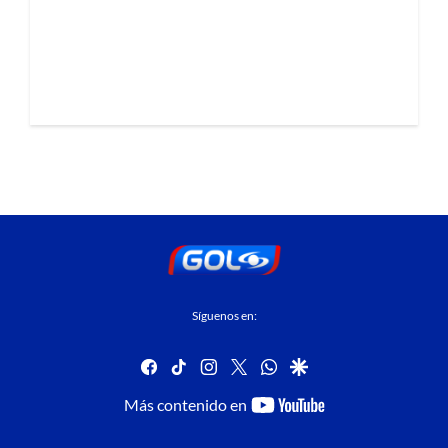
Síguenos en:
facebook
tiktok
instagram
twitter
whatsapp
google
youtube-
Más contenido en
footer