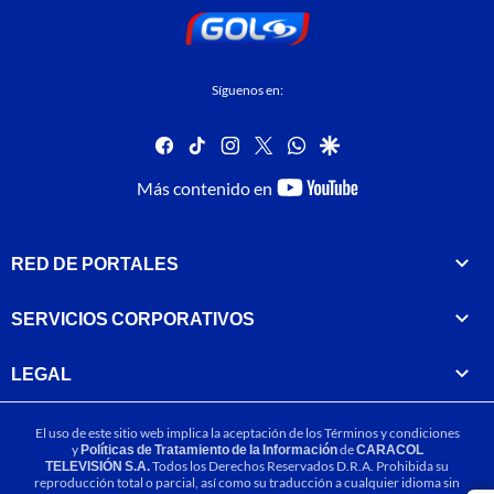
Síguenos en:
facebook
tiktok
instagram
twitter
whatsapp
google
youtube-
Más contenido en
footer
RED DE PORTALES
SERVICIOS CORPORATIVOS
LEGAL
El uso de este sitio web implica la aceptación de los
Términos y condiciones
y
Políticas de Tratamiento de la Información
de
CARACOL
TELEVISIÓN S.A.
Todos los Derechos Reservados D.R.A. Prohibida su
reproducción total o parcial, así como su traducción a cualquier idioma sin