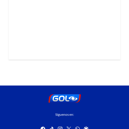
Síguenos en:
facebook
tiktok
instagram
twitter
whatsapp
google