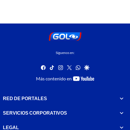
Síguenos en:
facebook
tiktok
instagram
twitter
whatsapp
google
youtube-
Más contenido en
footer
RED DE PORTALES
SERVICIOS CORPORATIVOS
LEGAL