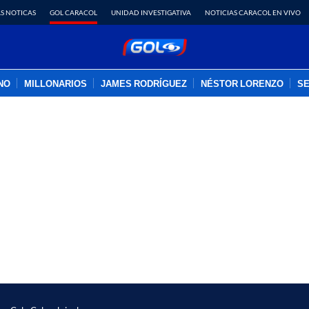
S NOTICAS
GOL CARACOL
UNIDAD INVESTIGATIVA
NOTICIAS CARACOL EN VIVO
INO
MILLONARIOS
JAMES RODRÍGUEZ
NÉSTOR LORENZO
SE
PUBLICIDAD