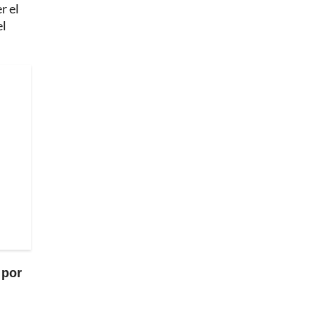
r el
el
 por