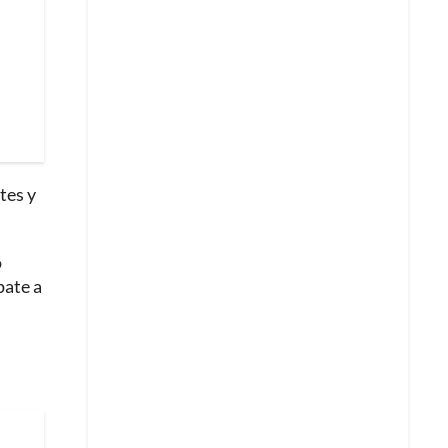
tes y
o
pate a