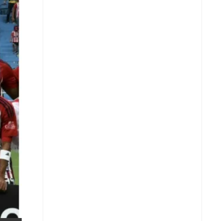
X
Whatsapp