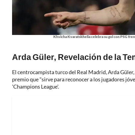
Khvicha Kvaratskhelia celebra su gol con PSG frent
Arda Güler, Revelación de la T
El centrocampista turco del Real Madrid, Arda Güler
premio que "sirve para reconocer a los jugadores jóv
'Champions League'.