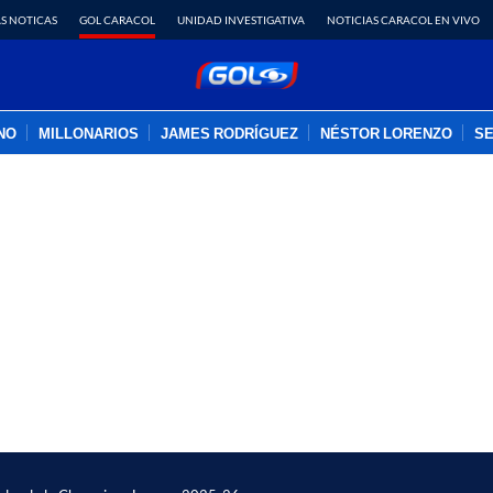
S NOTICAS
GOL CARACOL
UNIDAD INVESTIGATIVA
NOTICIAS CARACOL EN VIVO
INO
MILLONARIOS
JAMES RODRÍGUEZ
NÉSTOR LORENZO
SE
PUBLICIDAD