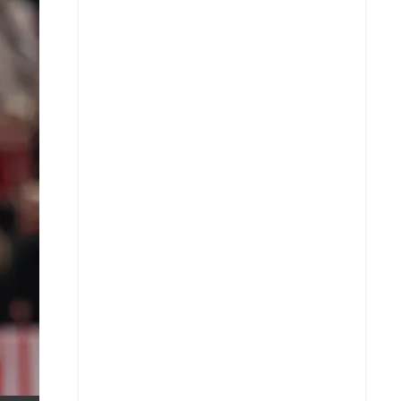
X
Whatsapp