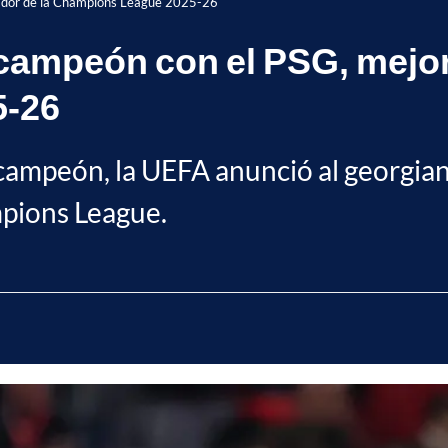
gador de la Champions League 2025-26
campeón con el PSG, mejor
5-26
campeón, la UEFA anunció al georgia
mpions League.