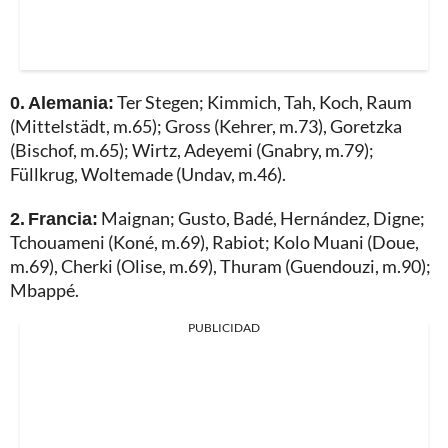
0. Alemania:
Ter Stegen; Kimmich, Tah, Koch, Raum
(Mittelstädt, m.65); Gross (Kehrer, m.73), Goretzka
(Bischof, m.65); Wirtz, Adeyemi (Gnabry, m.79);
Füllkrug, Woltemade (Undav, m.46).
2. Francia:
Maignan; Gusto, Badé, Hernández, Digne;
Tchouameni (Koné, m.69), Rabiot; Kolo Muani (Doue,
m.69), Cherki (Olise, m.69), Thuram (Guendouzi, m.90);
Mbappé.
PUBLICIDAD