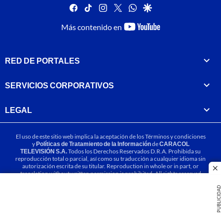
facebook
tiktok
instagram
twitter
whatsapp
google
youtube-
Más contenido en
footer
RED DE PORTALES
SERVICIOS CORPORATIVOS
LEGAL
El uso de este sitio web implica la aceptación de los
Términos y condiciones
y
Políticas de Tratamiento de la Información
de
CARACOL
TELEVISIÓN S.A.
Todos los Derechos Reservados D.R.A. Prohibida su
reproducción total o parcial, así como su traducción a cualquier idioma sin
autorización escrita de su titular. Reproduction in whole or in part, or
cl
translation without written permission is prohibited. All rights reserved
2025.
PUBLICIDA
MIEMBRO DE: