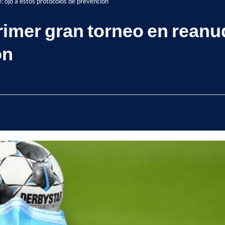
: ojo a estos protocolos de prevención
rimer gran torneo en reanu
ón