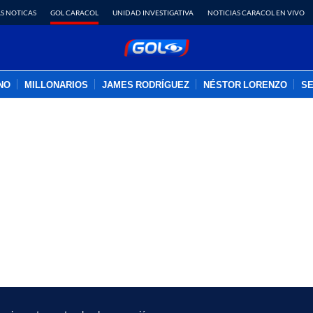
S NOTICAS
GOL CARACOL
UNIDAD INVESTIGATIVA
NOTICIAS CARACOL EN VIVO
INO
MILLONARIOS
JAMES RODRÍGUEZ
NÉSTOR LORENZO
SE
PUBLICIDAD