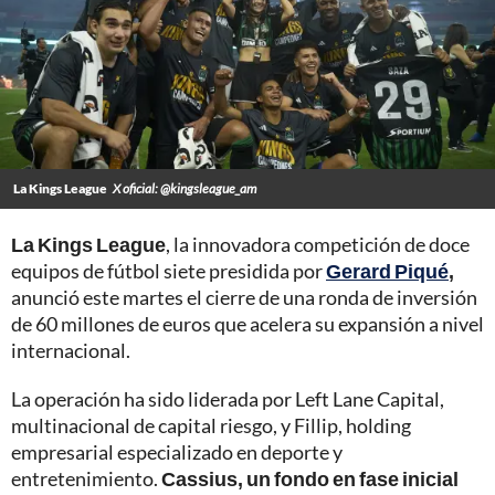
La Kings League
X oficial: @kingsleague_am
La Kings League
, la innovadora competición de doce
equipos de fútbol siete presidida por
Gerard Piqué
,
anunció este martes el cierre de una ronda de inversión
de 60 millones de euros que acelera su expansión a nivel
internacional.
La operación ha sido liderada por Left Lane Capital,
multinacional de capital riesgo, y Fillip, holding
empresarial especializado en deporte y
entretenimiento.
Cassius, un fondo en fase inicial