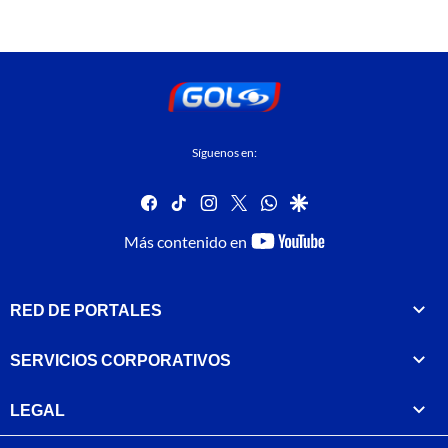
Síguenos en:
facebook
tiktok
instagram
twitter
whatsapp
google
youtube-
Más contenido en
footer
RED DE PORTALES
SERVICIOS CORPORATIVOS
LEGAL