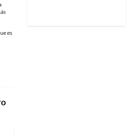
a
más
que es
ro