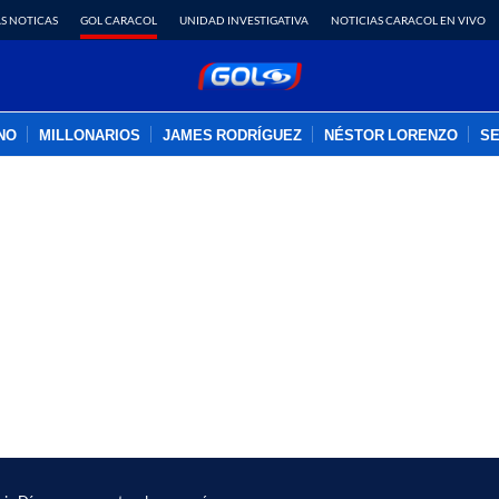
S NOTICAS
GOL CARACOL
UNIDAD INVESTIGATIVA
NOTICIAS CARACOL EN VIVO
INO
MILLONARIOS
JAMES RODRÍGUEZ
NÉSTOR LORENZO
SE
PUBLICIDAD