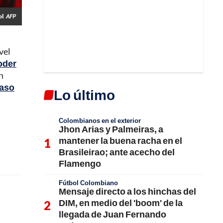
ol
AFP
vel
oder
n
caso
Lo último
Colombianos en el exterior
Jhon Arias y Palmeiras, a
mantener la buena racha en el
Brasileirao; ante acecho del
Flamengo
Fútbol Colombiano
Mensaje directo a los hinchas del
DIM, en medio del 'boom' de la
llegada de Juan Fernando