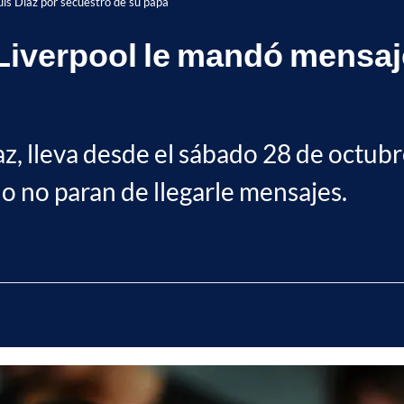
uis Díaz por secuestro de su papá
 Liverpool le mandó mensaje
az, lleva desde el sábado 28 de octub
no no paran de llegarle mensajes.