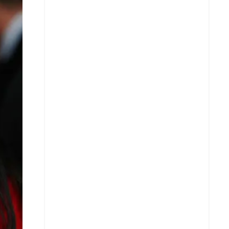
X
Whatsapp