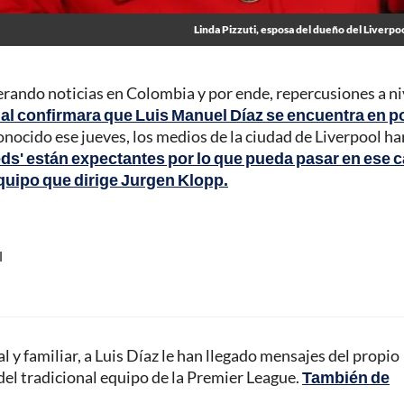
Linda Pizzuti, esposa del dueño del Liverpo
erando noticias en Colombia y por ende, repercusiones a ni
al confirmara que Luis Manuel Díaz se encuentra en p
nocido ese jueves, los medios de la ciudad de Liverpool ha
reds' están expectantes por lo que pueda pasar en ese 
 equipo que dirige Jurgen Klopp.
l
y familiar, a Luis Díaz le han llegado mensajes del propio
del tradicional equipo de la Premier League.
También de