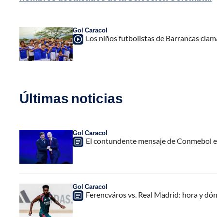
Gol Caracol
Los niños futbolistas de Barrancas clam
Últimas noticias
Gol Caracol
El contundente mensaje de Conmebol en
Gol Caracol
Ferencváros vs. Real Madrid: hora y dó