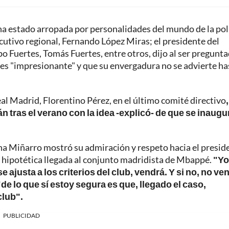
e ha estado arropada por personalidades del mundo de la pol
cutivo regional, Fernando López Miras; el presidente del
po Fuertes, Tomás Fuertes, entre otros, dijo al ser pregunt
o es "impresionante" y que su envergadura no se advierte ha
al Madrid, Florentino Pérez, en el último comité directivo
,
n tras el verano con la idea -explicó- de que se inaug
a Miñarro mostró su admiración y respeto hacia el presid
 hipotética llegada al conjunto madridista de Mbappé.
"Yo
e ajusta a los criterios del club, vendrá. Y si no, no ve
"de lo que sí estoy segura es que, llegado el caso,
club".
PUBLICIDAD