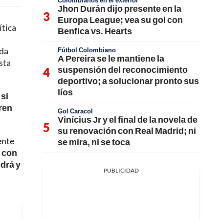
Colombianos en el exterior
Jhon Durán dijo presente en la
Europa League; vea su gol con
ítica
Benfica vs. Hearts
ada
Fútbol Colombiano
A Pereira se le mantiene la
sta
suspensión del reconocimiento
deportivo; a solucionar pronto sus
líos
 si
uren
Gol Caracol
Vinícius Jr y el final de la novela de
su renovación con Real Madrid; ni
ente
se mira, ni se toca
 con
ndrá y
PUBLICIDAD