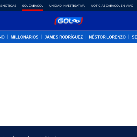
S NOTICAS
GOL CARACOL
UNIDAD INVESTIGATIVA
NOTICIAS CARACOL EN VIVO
INO
MILLONARIOS
JAMES RODRÍGUEZ
NÉSTOR LORENZO
SE
PUBLICIDAD