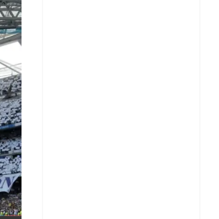
X
Whatsapp