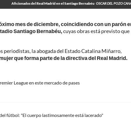
Aficionados del Real Madrid en el Santiago Bernabéu
OSCAR DEL POZO CAN
óximo mes de diciembre, coincidiendo con un parón e
estadio Santiago Bernabéu,
cuyas obras está previsto que
os periodistas, la abogada del Estado Catalina Miñarro,
mujer que forma parte de la directiva del Real Madrid.
a Premier League en este mercado de pases
 del fútbol: "El cuerpo lastimosamente está lacerado"