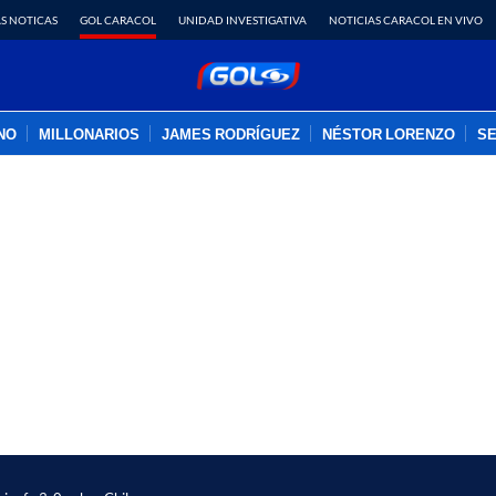
S NOTICAS
GOL CARACOL
UNIDAD INVESTIGATIVA
NOTICIAS CARACOL EN VIVO
INO
MILLONARIOS
JAMES RODRÍGUEZ
NÉSTOR LORENZO
SE
PUBLICIDAD