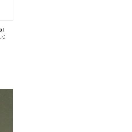
al
1-0