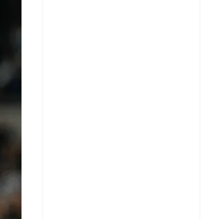
X
Whatsapp