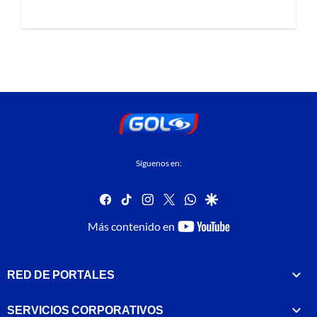
Síguenos en:
facebook
tiktok
instagram
twitter
whatsapp
google
youtube-
Más contenido en
footer
RED DE PORTALES
SERVICIOS CORPORATIVOS