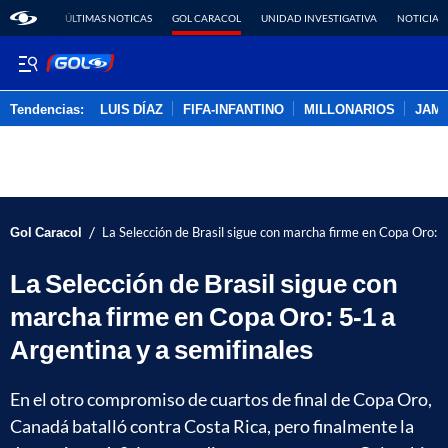
ÚLTIMAS NOTICAS
GOL CARACOL
UNIDAD INVESTIGATIVA
NOTICIAS
Tendencias:
LUIS DÍAZ
FIFA-INFANTINO
MILLONARIOS
JAM
PUBLICIDAD
/
Gol Caracol
La Selección de Brasil sigue con marcha firme en Copa Oro: 5
La Selección de Brasil sigue con
marcha firme en Copa Oro: 5-1 a
Argentina y a semifinales
En el otro compromiso de cuartos de final de Copa Oro,
Canadá batalló contra Costa Rica, pero finalmente la