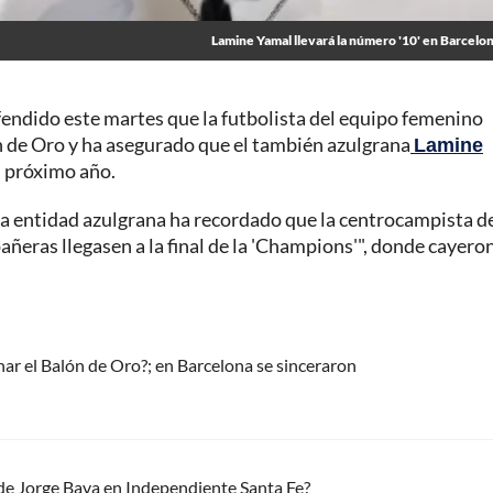
Lamine Yamal llevará la número '10' en Barcelo
endido este martes que la futbolista del equipo femenino
n de Oro y ha asegurado que el también azulgrana
Lamine
l próximo año.
la entidad azulgrana ha recordado que la centrocampista d
ñeras llegasen a la final de la 'Champions'", donde cayero
ar el Balón de Oro?; en Barcelona se sinceraron
 de Jorge Bava en Independiente Santa Fe?