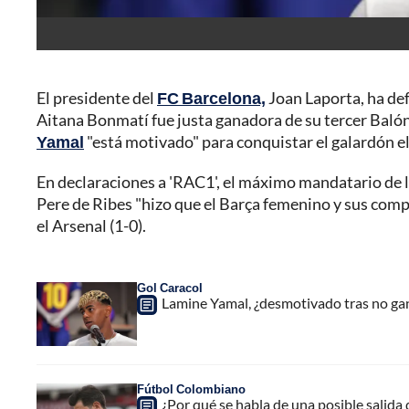
El presidente del
FC Barcelona,
Joan Laporta, ha def
Aitana Bonmatí fue justa ganadora de su tercer Baló
Yamal
"está motivado" para conquistar el galardón e
En declaraciones a 'RAC1', el máximo mandatario de 
Pere de Ribes "hizo que el Barça femenino y sus compa
el Arsenal (1-0).
Gol Caracol
Lamine Yamal, ¿desmotivado tras no gan
Fútbol Colombiano
¿Por qué se habla de una posible salida