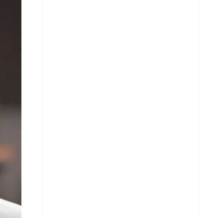
X
Whatsapp