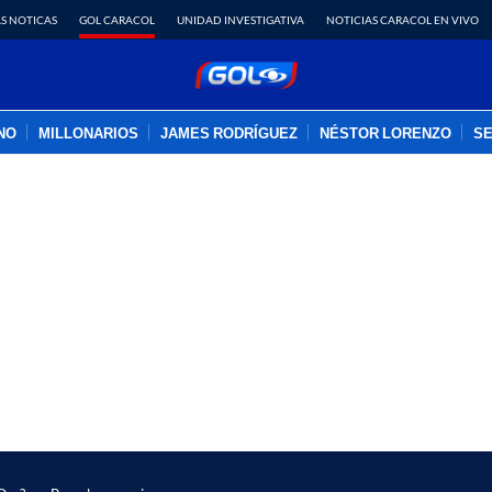
S NOTICAS
GOL CARACOL
UNIDAD INVESTIGATIVA
NOTICIAS CARACOL EN VIVO
INO
MILLONARIOS
JAMES RODRÍGUEZ
NÉSTOR LORENZO
SE
PUBLICIDAD