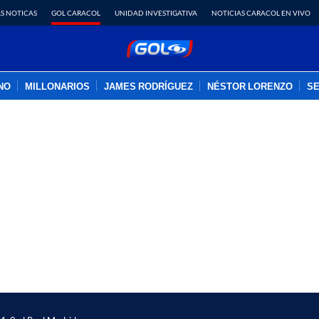
S NOTICAS
GOL CARACOL
UNIDAD INVESTIGATIVA
NOTICIAS CARACOL EN VIVO
INO
MILLONARIOS
JAMES RODRÍGUEZ
NÉSTOR LORENZO
SE
PUBLICIDAD