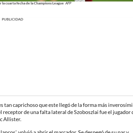
or la cuarta fecha de la Champions League
AFP
PUBLICIDAD
ces tan caprichoso que este llegó de la forma más inverosími
 receptor de una falta lateral de Szoboszlai fue el jugador 
 Allister.
lancos', volvió a abrir el marcador. Se despegó de su par y