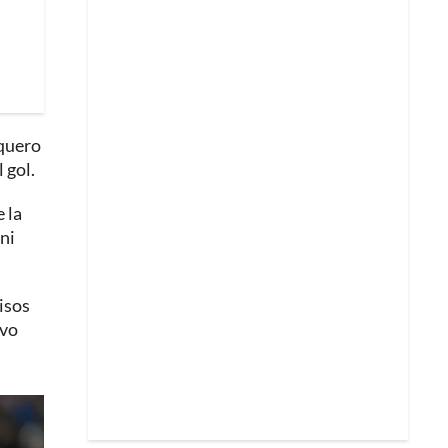
rquero
 gol.
 la
ni
visos
uvo