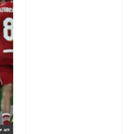
Whatsapp
P
AFP