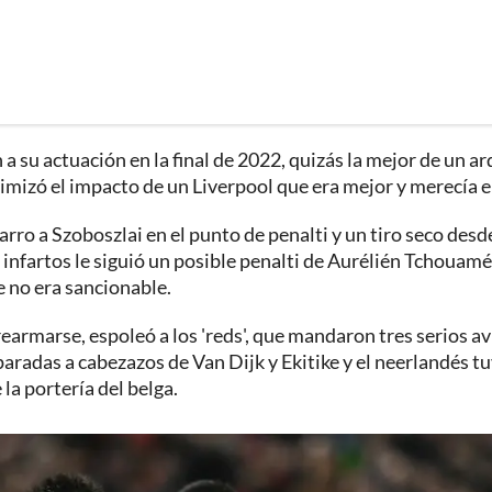
a su actuación en la final de 2022, quizás la mejor de un a
imizó el impacto de un Liverpool que era mejor y merecía el
rro a Szoboszlai en el punto de penalti y un tiro seco desde
 infartos le siguió un posible penalti de Aurélién Tchouamé
e no era sancionable.
 rearmarse, espoleó a los 'reds', que mandaron tres serios a
aradas a cabezazos de Van Dijk y Ekitike y el neerlandés t
la portería del belga.