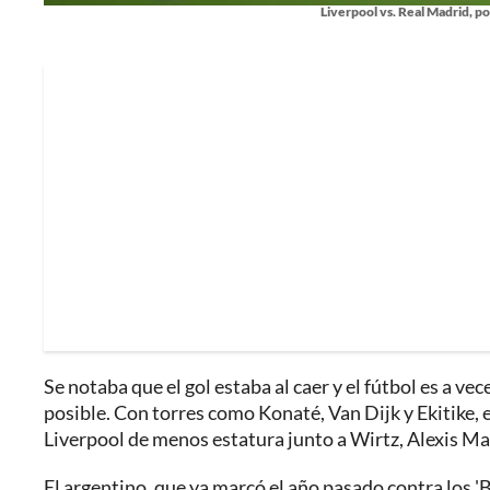
Liverpool vs. Real Madrid, p
Se notaba que el gol estaba al caer y el fútbol es a ve
posible. Con torres como Konaté, Van Dijk y Ekitike, el
Liverpool de menos estatura junto a Wirtz, Alexis Mac
El argentino, que ya marcó el año pasado contra los 'B