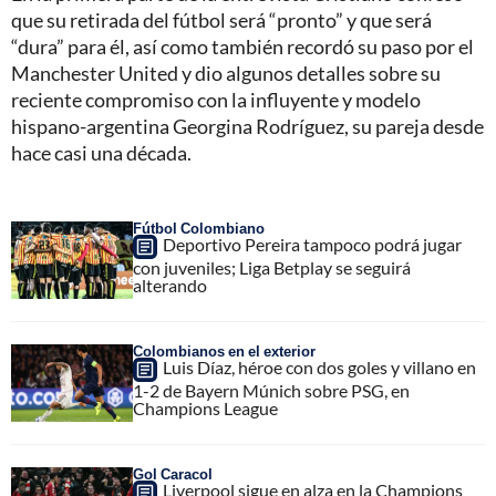
que su retirada del fútbol será “pronto” y que será
“dura” para él, así como también recordó su paso por el
Manchester United y dio algunos detalles sobre su
reciente compromiso con la influyente y modelo
hispano-argentina Georgina Rodríguez, su pareja desde
hace casi una década.
Fútbol Colombiano
Deportivo Pereira tampoco podrá jugar
con juveniles; Liga Betplay se seguirá
alterando
Colombianos en el exterior
Luis Díaz, héroe con dos goles y villano en
1-2 de Bayern Múnich sobre PSG, en
Champions League
Gol Caracol
Liverpool sigue en alza en la Champions