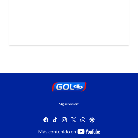
Síguenos en:
facebook
tiktok
instagram
twitter
whatsapp
google
youtube-
Más contenido en
footer