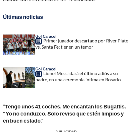
Últimas noticias
Gol Caracol
Primer jugador descartado por River Plate
vs. Santa Fe; tienen un temor
Gol Caracol
Lionel Messi dará el último adiós a su
padre, en una ceremonia íntima en Rosario
"
Tengo unos 41 coches. Me encantan los Bugattis.
"Yo no conduzco. Solo reviso que estén limpios y
en buen estado
."
PUBLICIDAD