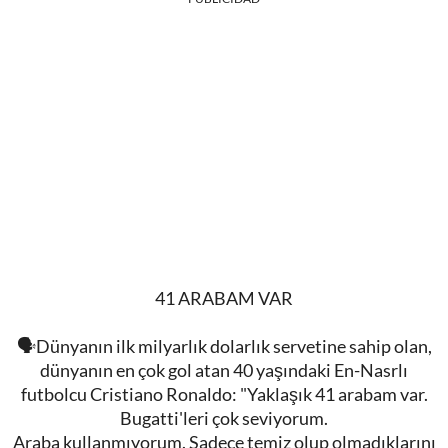
41 ARABAM VAR
🗣Dünyanın ilk milyarlık dolarlık servetine sahip olan,
dünyanın en çok gol atan 40 yaşındaki En-Nasrlı
futbolcu Cristiano Ronaldo: "Yaklaşık 41 arabam var.
Bugatti'leri çok seviyorum.
Araba kullanmıyorum. Sadece temiz olup olmadıklarını