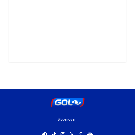
Síguenos en:
facebook
tiktok
instagram
twitter
whatsapp
google