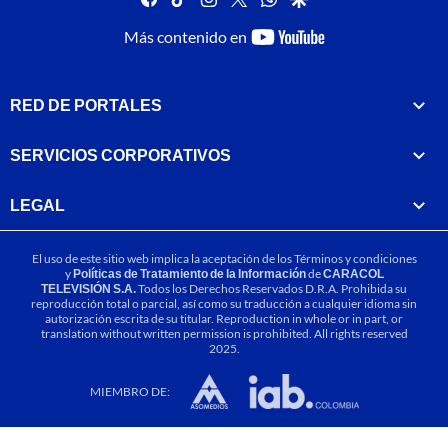
youtube-
Más contenido en
footer
RED DE PORTALES
SERVICIOS CORPORATIVOS
LEGAL
El uso de este sitio web implica la aceptación de los
Términos y condiciones
y
Políticas de Tratamiento de la Información
de
CARACOL
TELEVISIÓN S.A.
Todos los Derechos Reservados D.R.A. Prohibida su
reproducción total o parcial, así como su traducción a cualquier idioma sin
autorización escrita de su titular. Reproduction in whole or in part, or
translation without written permission is prohibited. All rights reserved
2025.
MIEMBRO DE: