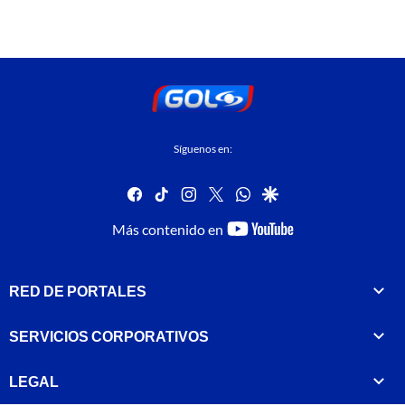
Síguenos en:
facebook
tiktok
instagram
twitter
whatsapp
google
youtube-
Más contenido en
footer
RED DE PORTALES
SERVICIOS CORPORATIVOS
LEGAL