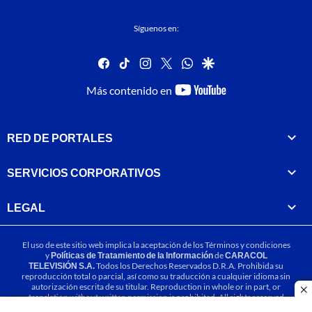
Síguenos en:
facebook
tiktok
instagram
twitter
whatsapp
google
youtube-
Más contenido en
footer
RED DE PORTALES
SERVICIOS CORPORATIVOS
LEGAL
El uso de este sitio web implica la aceptación de los
Términos y condiciones
y
Políticas de Tratamiento de la Información
de
CARACOL
TELEVISIÓN S.A.
Todos los Derechos Reservados D.R.A. Prohibida su
reproducción total o parcial, así como su traducción a cualquier idioma sin
autorización escrita de su titular. Reproduction in whole or in part, or
cl
translation without written permission is prohibited. All rights reserved
2025.