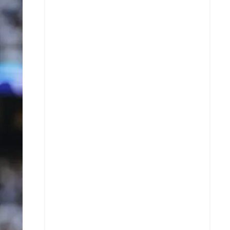
X
Whatsapp