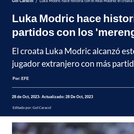
/
Gol Caracol
Luka Modric hace historia con el Real Madrid: el croata 
Luka Modric hace histori
partidos con los 'meren
El croata Luka Modric alcanzó este
jugador extranjero con más partidos
Por:
EFE
28 de Oct, 2023
Actualizado: 28 De Oct, 2023
Editado por:
Gol Caracol