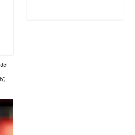
ndo
o
b",