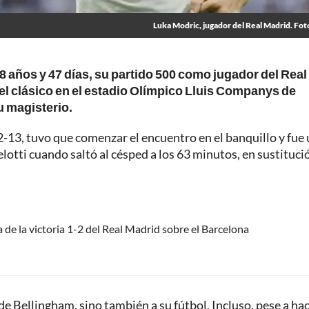
Luka Modric, jugador del Real Madrid. Fot
8 años y 47 días, su partido 500 como jugador del Real
n el clásico en el estadio Olímpico Lluis Companys de
u magisterio.
2-13, tuvo que comenzar el encuentro en el banquillo y fue
elotti cuando saltó al césped a los 63 minutos, en sustituci
a de la victoria 1-2 del Real Madrid sobre el Barcelona
e Bellingham, sino también a su fútbol. Incluso, pese a ha