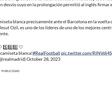
un desvío suyo en la prolongación permitió al inglés firmar e
miseta blanca precisamente ante el Barcelona en la vuelta d
esut Ozil, es uno de los líderes de uno de los mejores centr
ente.
 5️⃣0️⃣0️⃣ 🤍
 camiseta blanca!
#RealFootball
pic.twitter.com/RINVdj4
(@realmadrid)
October 28, 2023
PUBLICIDAD