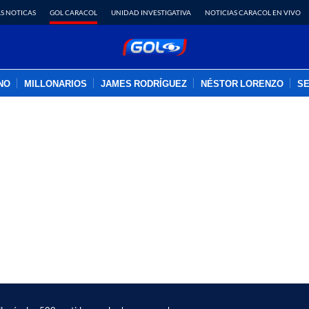
S NOTICAS
GOL CARACOL
UNIDAD INVESTIGATIVA
NOTICIAS CARACOL EN VIVO
INO
MILLONARIOS
JAMES RODRÍGUEZ
NÉSTOR LORENZO
SE
PUBLICIDAD