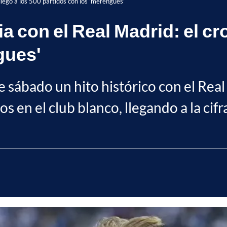
llegó a los 500 partidos con los 'merengues'
a con el Real Madrid: el cro
gues'
 sábado un hito histórico con el Real
 en el club blanco, llegando a la cifr