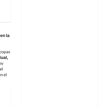
en la
rcopas
dual,
oy
el
n el