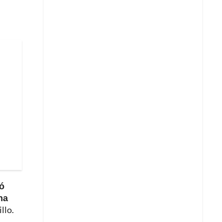
ió
na
llo.