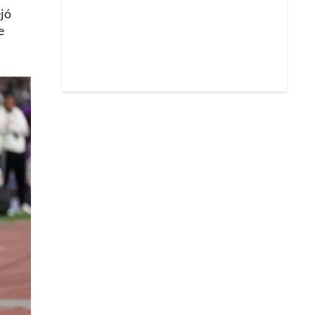
ejó
e