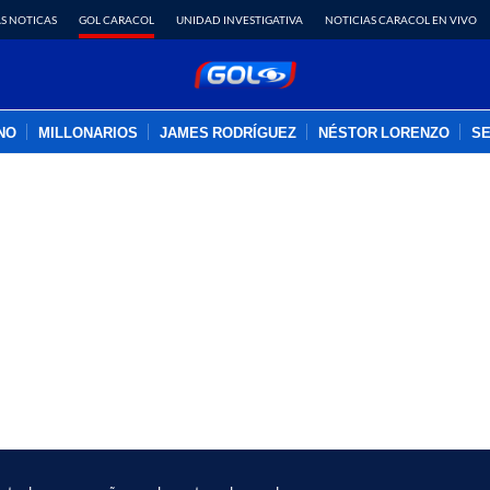
S NOTICAS
GOL CARACOL
UNIDAD INVESTIGATIVA
NOTICIAS CARACOL EN VIVO
INO
MILLONARIOS
JAMES RODRÍGUEZ
NÉSTOR LORENZO
SE
PUBLICIDAD