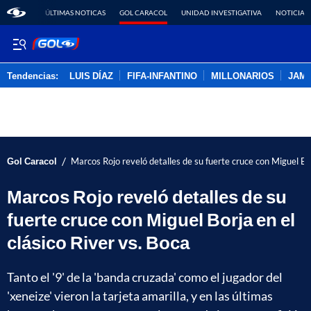
ÚLTIMAS NOTICAS
GOL CARACOL
UNIDAD INVESTIGATIVA
NOTICIAS
Tendencias:
LUIS DÍAZ
FIFA-INFANTINO
MILLONARIOS
JAM
PUBLICIDAD
/
Gol Caracol
Marcos Rojo reveló detalles de su fuerte cruce con Miguel Bor
Marcos Rojo reveló detalles de su
fuerte cruce con Miguel Borja en el
clásico River vs. Boca
Tanto el '9' de la 'banda cruzada' como el jugador del
'xeneize' vieron la tarjeta amarilla, y en las últimas