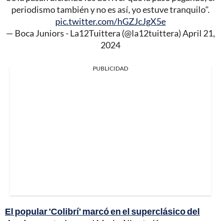
periodismo también y no es así, yo estuve tranquilo".
pic.twitter.com/hGZJcJgX5e
— Boca Juniors - La12Tuittera (@la12tuittera)
April 21,
2024
PUBLICIDAD
El popular 'Colibrí' marcó en el superclásico del