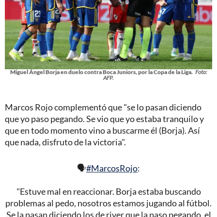
Miguel Ángel Borja en duelo contra Boca Juniors, por la Copa de la Liga.
Foto:
AFP.
Marcos Rojo complementó que "se lo pasan diciendo
que yo paso pegando. Se vio que yo estaba tranquilo y
que en todo momento vino a buscarme él (Borja). Así
que nada, disfruto de la victoria".
🗣️
#MarcosRojo
:
"Estuve mal en reaccionar. Borja estaba buscando
problemas al pedo, nosotros estamos jugando al fútbol.
Se la pasan diciendo los de river que la paso pegando, el