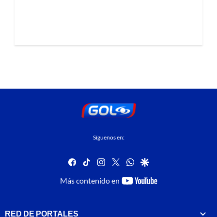
Síguenos en:
facebook
tiktok
instagram
twitter
whatsapp
google
youtube-
Más contenido en
footer
RED DE PORTALES