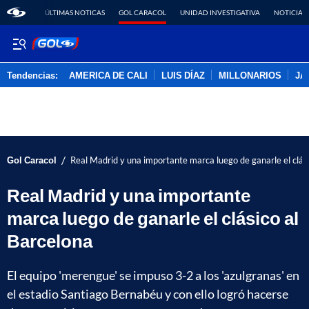
ÚLTIMAS NOTICAS
GOL CARACOL
UNIDAD INVESTIGATIVA
NOTICIAS
Tendencias:
AMERICA DE CALI
LUIS DÍAZ
MILLONARIOS
JA
PUBLICIDAD
/
Gol Caracol
Real Madrid y una importante marca luego de ganarle el clás
Real Madrid y una importante
marca luego de ganarle el clásico al
Barcelona
El equipo 'merengue' se impuso 3-2 a los 'azulgranas' en
el estadio Santiago Bernabéu y con ello logró hacerse