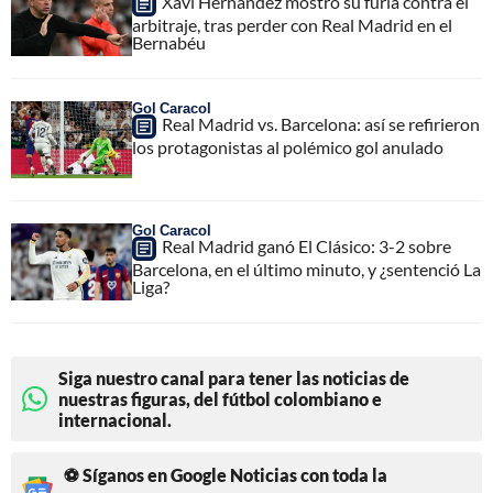
Xavi Hernández mostró su furia contra el
arbitraje, tras perder con Real Madrid en el
Bernabéu
Gol Caracol
Real Madrid vs. Barcelona: así se refirieron
los protagonistas al polémico gol anulado
Gol Caracol
Real Madrid ganó El Clásico: 3-2 sobre
Barcelona, en el último minuto, y ¿sentenció La
Liga?
Siga nuestro canal para tener las noticias de
nuestras figuras, del fútbol colombiano e
internacional.
⚽ Síganos en Google Noticias con toda la