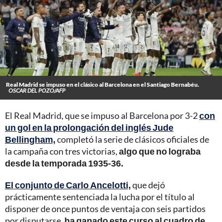
Real Madrid se impuso en el clásico al Barcelona en el Santiago Bernabéu.
OSCAR DEL POZO/AFP
El Real Madrid, que se impuso al Barcelona por 3-2
con
un gol en la prolongación del inglés Jude
Bellingham,
completó la serie de clásicos oficiales de
la campaña con tres victorias,
algo que no lograba
desde la temporada 1935-36.
El conjunto de Carlo Ancelotti,
que dejó
prácticamente sentenciada la lucha por el título al
disponer de once puntos de ventaja con seis partidos
por disputarse,
ha ganado este curso al cuadro de