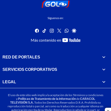
Síguenos en:
facebook
tiktok
instagram
twitter
whatsapp
google
youtube-
Más contenido en
footer
RED DE PORTALES
SERVICIOS CORPORATIVOS
LEGAL
El uso de este sitio web implica la aceptación de los
Términos y condiciones
y
Políticas de Tratamiento de la Información
de
CARACOL
TELEVISIÓN S.A.
Todos los Derechos Reservados D.R.A. Prohibida su
reproducción total o parcial, así como su traducción a cualquier idioma sin
autorización escrita de su titular. Reproduction in whole or in part, or