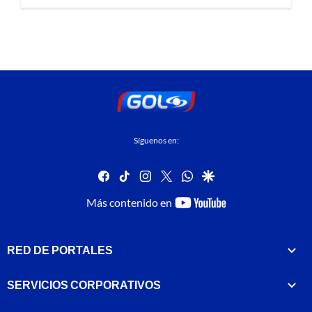
Síguenos en:
facebook
tiktok
instagram
twitter
whatsapp
google
youtube-
Más contenido en
footer
RED DE PORTALES
SERVICIOS CORPORATIVOS